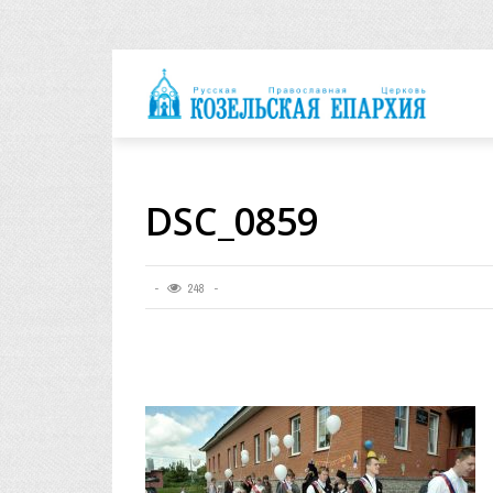
архия
DSC_0859
248