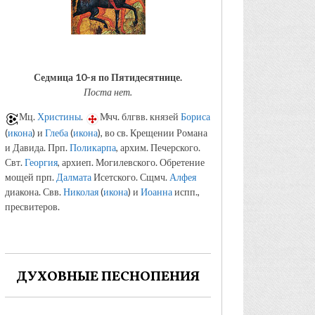
Седмица 10-я по Пятидесятнице.
Поста нет.
Мц.
Христины
.
Мчч. блгвв. князей
Бориса
(
икона
) и
Глеба
(
икона
), во св. Крещении Романа
и Давида. Прп.
Поликарпа
, архим. Печерского.
Свт.
Георгия
, архиеп. Могилевского. Обретение
мощей прп.
Далмата
Исетского. Сщмч.
Алфея
диакона. Свв.
Николая
(
икона
) и
Иоанна
испп.,
пресвитеров.
ДУХОВНЫЕ ПЕСНОПЕНИЯ