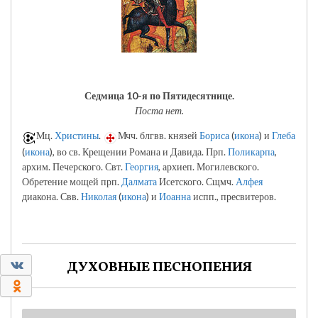
Седмица 10-я по Пятидесятнице.
Поста нет.
Мц.
Христины
.
Мчч. блгвв. князей
Бориса
(
икона
) и
Глеба
(
икона
), во св. Крещении Романа и Давида. Прп.
Поликарпа
,
архим. Печерского. Свт.
Георгия
, архиеп. Могилевского.
Обретение мощей прп.
Далмата
Исетского. Сщмч.
Алфея
диакона. Свв.
Николая
(
икона
) и
Иоанна
испп., пресвитеров.
0
ДУХОВНЫЕ ПЕСНОПЕНИЯ
0