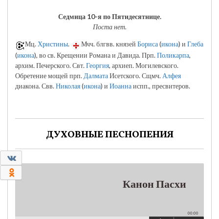
Седмица 10-я по Пятидесятнице.
Поста нет.
Мц.
Христины
.
Мчч. блгвв. князей
Бориса
(
икона
) и
Глеба
(
икона
), во св. Крещении Романа и Давида. Прп.
Поликарпа
,
архим. Печерского. Свт.
Георгия
, архиеп. Могилевского.
Обретение мощей прп.
Далмата
Исетского. Сщмч.
Алфея
диакона. Свв.
Николая
(
икона
) и
Иоанна
испп., пресвитеров.
ДУХОВНЫЕ ПЕСНОПЕНИЯ
0
0
Канон Пасхи
00:00