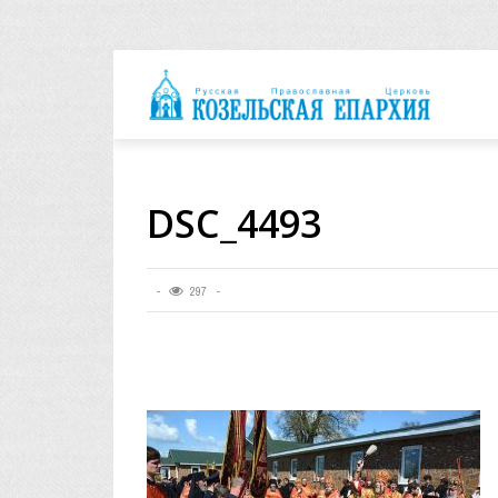
архия
DSC_4493
297