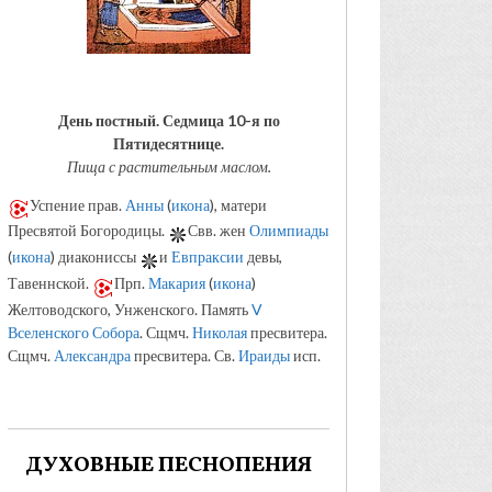
День постный.
Седмица 10-я по
Пятидесятнице.
Пища с растительным маслом.
Успение прав.
Анны
(
икона
), матери
Пресвятой Богородицы.
Свв. жен
Олимпиады
(
икона
) диакониссы
и
Евпраксии
девы,
Тавеннской.
Прп.
Макария
(
икона
)
Желтоводского, Унженского. Память
V
Вселенского Собора
. Сщмч.
Николая
пресвитера.
Сщмч.
Александра
пресвитера. Св.
Ираиды
исп.
ДУХОВНЫЕ ПЕСНОПЕНИЯ