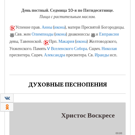
День постный.
Седмица 10-я по Пятидесятнице.
Пища с растительным маслом.
Успение прав.
Анны
(
икона
), матери Пресвятой Богородицы.
Свв. жен
Олимпиады
(
икона
) диакониссы
и
Евпраксии
девы, Тавеннской.
Прп.
Макария
(
икона
) Желтоводского,
Унженского. Память
V Вселенского Собора
. Сщмч.
Николая
пресвитера. Сщмч.
Александра
пресвитера. Св.
Ираиды
исп.
ДУХОВНЫЕ ПЕСНОПЕНИЯ
0
0
Христос Воскресе
00:00