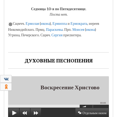
Седмица 10-я по Пятидесятнице.
Поста нет.
Сщмчч.
Ермолая
(
икона
),
Ермиппа
и
Ермократа
, иереев
Никомидийских. Прмц.
Параскевы
. Прп.
Моисея
(
икона
)
Угрина, Печерского. Сщмч.
Сергия
пресвитера.
ДУХОВНЫЕ ПЕСНОПЕНИЯ
0
Воскресение Христово
0
00:00
Отдельным окном