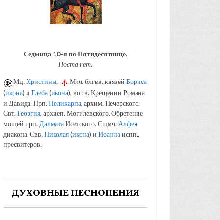
Седмица 10-я по Пятидесятнице.
Поста нет.
Мц.
Христины
.
Мчч. блгвв. князей
Бориса
(
икона
) и
Глеба
(
икона
), во св. Крещении Романа
и Давида. Прп.
Поликарпа
, архим. Печерского.
Свт.
Георгия
, архиеп. Могилевского. Обретение
мощей прп.
Далмата
Исетского. Сщмч.
Алфея
диакона. Свв.
Николая
(
икона
) и
Иоанна
испп.,
пресвитеров.
ДУХОВНЫЕ ПЕСНОПЕНИЯ