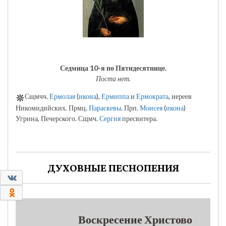
Седмица 10-я по Пятидесятнице.
Поста нет.
Сщмчч.
Ермолая
(
икона
),
Ермиппа
и
Ермократа
, иереев
Никомидийских. Прмц.
Параскевы
. Прп.
Моисея
(
икона
)
Угрина, Печерского. Сщмч.
Сергия
пресвитера.
ДУХОВНЫЕ ПЕСНОПЕНИЯ
0
0
Воскресение Христово