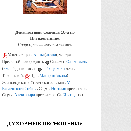
День постный.
Седмица 10-я по
Пятидесятнице.
Пища с растительным маслом.
Успение прав.
Анны
(
икона
), матери
Пресвятой Богородицы.
Свв. жен
Олимпиады
(
икона
) диакониссы
и
Евпраксии
девы,
Тавеннской.
Прп.
Макария
(
икона
)
Желтоводского, Унженского. Память
V
Вселенского Собора
. Сщмч.
Николая
пресвитера.
Сщмч.
Александра
пресвитера. Св.
Ираиды
исп.
ДУХОВНЫЕ ПЕСНОПЕНИЯ