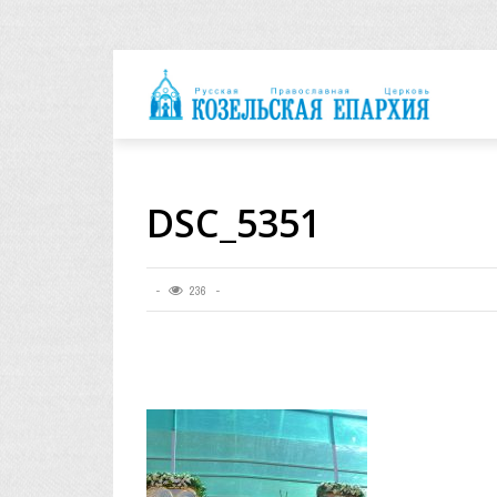
архия
DSC_5351
236