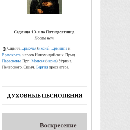
Седмица 10-я по Пятидесятнице.
Поста нет.
Сщмчч.
Ермолая
(
икона
),
Ермиппа
и
Ермократа
, иереев Никомидийских. Прмц.
Параскевы
. Прп.
Моисея
(
икона
) Угрина,
Печерского. Сщмч.
Сергия
пресвитера.
ДУХОВНЫЕ ПЕСНОПЕНИЯ
Воскресение