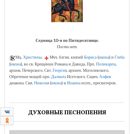
Седмица 10-я по Пятидесятнице.
Поста нет.
Мц.
Христины
.
Мчч. блгвв. князей
Бориса
(
икона
) и
Глеба
(
икона
), во св. Крещении Романа и Давида. Прп.
Поликарпа
,
архим. Печерского. Свт.
Георгия
, архиеп. Могилевского.
Обретение мощей прп.
Далмата
Исетского. Сщмч.
Алфея
диакона. Свв.
Николая
(
икона
) и
Иоанна
испп., пресвитеров.
0
ДУХОВНЫЕ ПЕСНОПЕНИЯ
0