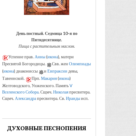
День постный.
Седмица 10-я по
Пятидесятнице.
Пища с растительным маслом.
Успение прав.
Анны
(
икона
), матери
Пресвятой Богородицы.
Свв. жен
Олимпиады
(
икона
) диакониссы
и
Евпраксии
девы,
Тавеннской.
Прп.
Макария
(
икона
)
Желтоводского, Унженского. Память
V
Вселенского Собора
. Сщмч.
Николая
пресвитера.
Сщмч.
Александра
пресвитера. Св.
Ираиды
исп.
ДУХОВНЫЕ ПЕСНОПЕНИЯ