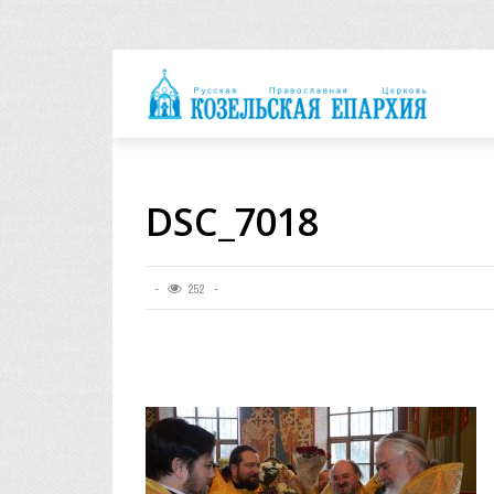
архия
DSC_7018
252