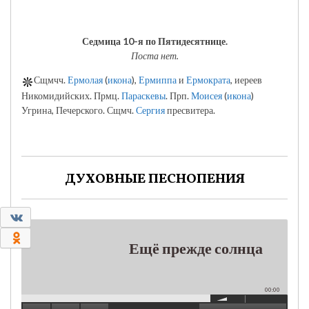
Седмица 10-я по Пятидесятнице.
Поста нет.
Сщмчч.
Ермолая
(
икона
),
Ермиппа
и
Ермократа
, иереев
Никомидийских. Прмц.
Параскевы
. Прп.
Моисея
(
икона
)
Угрина, Печерского. Сщмч.
Сергия
пресвитера.
ДУХОВНЫЕ ПЕСНОПЕНИЯ
0
0
Ещё прежде солнца
00:00