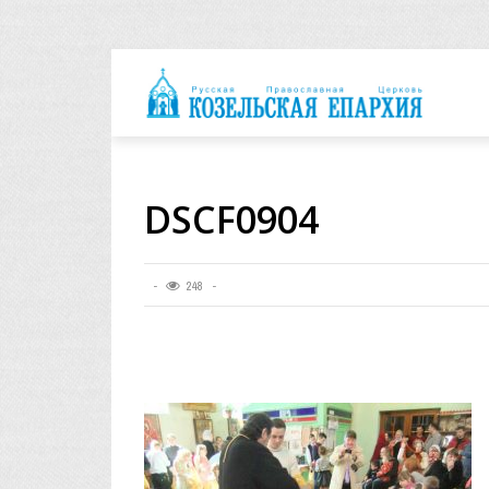
архия
DSCF0904
248