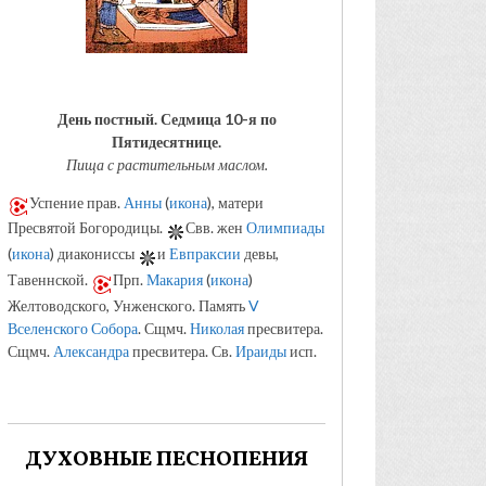
День постный.
Седмица 10-я по
Пятидесятнице.
Пища с растительным маслом.
Успение прав.
Анны
(
икона
), матери
Пресвятой Богородицы.
Свв. жен
Олимпиады
(
икона
) диакониссы
и
Евпраксии
девы,
Тавеннской.
Прп.
Макария
(
икона
)
Желтоводского, Унженского. Память
V
Вселенского Собора
. Сщмч.
Николая
пресвитера.
Сщмч.
Александра
пресвитера. Св.
Ираиды
исп.
ДУХОВНЫЕ ПЕСНОПЕНИЯ