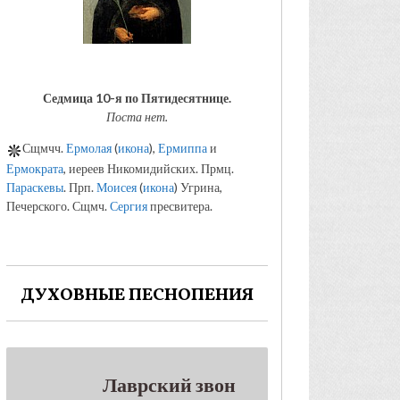
Седмица 10-я по Пятидесятнице.
Поста нет.
Сщмчч.
Ермолая
(
икона
),
Ермиппа
и
Ермократа
, иереев Никомидийских. Прмц.
Параскевы
. Прп.
Моисея
(
икона
) Угрина,
Печерского. Сщмч.
Сергия
пресвитера.
ДУХОВНЫЕ ПЕСНОПЕНИЯ
Лаврский звон