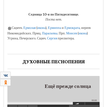
Седмица 10-я по Пятидесятнице.
Поста нет.
Сщмчч.
Ермолая
(
икона
),
Ермиппа
и
Ермократа
, иереев
Никомидийских. Прмц.
Параскевы
. Прп.
Моисея
(
икона
)
Угрина, Печерского. Сщмч.
Сергия
пресвитера.
ДУХОВНЫЕ ПЕСНОПЕНИЯ
0
0
Ещё прежде солнца
00:00