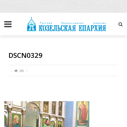
DSCN0329
220