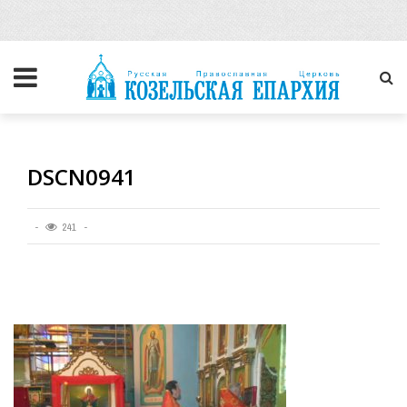
DSCN0941
241