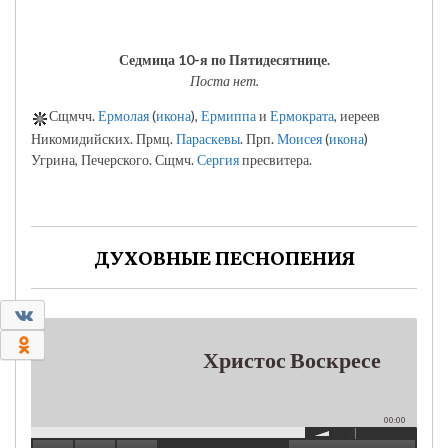
Седмица 10-я по Пятидесятнице.
Поста нет.
Сщмчч.
Ермолая
(
икона
),
Ермиппа
и
Ермократа
, иереев
Никомидийских. Прмц.
Параскевы
. Прп.
Моисея
(
икона
)
Угрина, Печерского. Сщмч.
Сергия
пресвитера.
ДУХОВНЫЕ ПЕСНОПЕНИЯ
0
0
Христос Воскресе
00:00