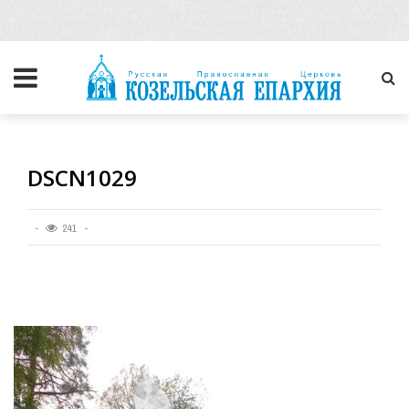
DSCN1029
241