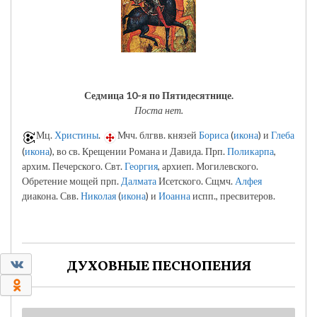
Седмица 10-я по Пятидесятнице.
Поста нет.
Мц.
Христины
.
Мчч. блгвв. князей
Бориса
(
икона
) и
Глеба
(
икона
), во св. Крещении Романа и Давида. Прп.
Поликарпа
,
архим. Печерского. Свт.
Георгия
, архиеп. Могилевского.
Обретение мощей прп.
Далмата
Исетского. Сщмч.
Алфея
диакона. Свв.
Николая
(
икона
) и
Иоанна
испп., пресвитеров.
0
ДУХОВНЫЕ ПЕСНОПЕНИЯ
0