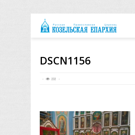
архия
DSCN1156
232