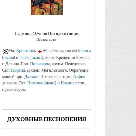
Седмица 10-я по Пятидесятнице.
Поста нет.
Мц.
Христины
.
Мчч. блгвв. князей
Бориса
(
икона
) и
Глеба
(
икона
), во св. Крещении Романа
и Давида. Прп.
Поликарпа
, архим. Печерского.
Свт.
Георгия
, архиеп. Могилевского. Обретение
мощей прп.
Далмата
Исетского. Сщмч.
Алфея
диакона. Свв.
Николая
(
икона
) и
Иоанна
испп.,
пресвитеров.
ДУХОВНЫЕ ПЕСНОПЕНИЯ