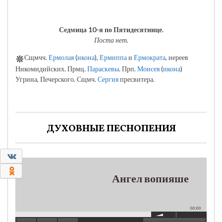
Седмица 10-я по Пятидесятнице.
Поста нет.
Сщмчч.
Ермолая
(
икона
),
Ермиппа
и
Ермократа
, иереев
Никомидийских. Прмц.
Параскевы
. Прп.
Моисея
(
икона
)
Угрина, Печерского. Сщмч.
Сергия
пресвитера.
ДУХОВНЫЕ ПЕСНОПЕНИЯ
0
0
Ангел вопияше
00:00