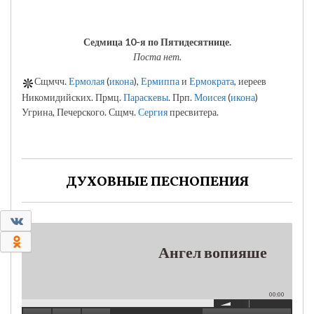
Седмица 10-я по Пятидесятнице.
Поста нет.
Сщмчч.
Ермолая
(
икона
),
Ермиппа
и
Ермократа
, иереев
Никомидийских. Прмц.
Параскевы
. Прп.
Моисея
(
икона
)
Угрина, Печерского. Сщмч.
Сергия
пресвитера.
ДУХОВНЫЕ ПЕСНОПЕНИЯ
0
0
Ангел вопияше
00:00