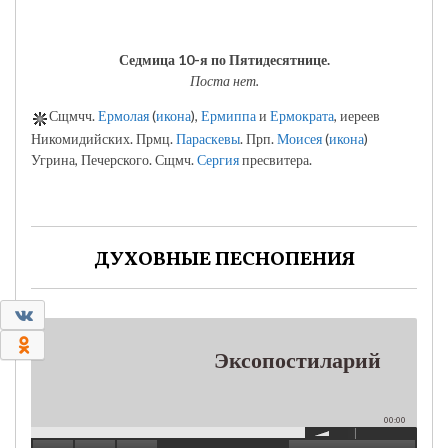
Седмица 10-я по Пятидесятнице.
Поста нет.
Сщмчч.
Ермолая
(
икона
),
Ермиппа
и
Ермократа
, иереев
Никомидийских. Прмц.
Параскевы
. Прп.
Моисея
(
икона
)
Угрина, Печерского. Сщмч.
Сергия
пресвитера.
ДУХОВНЫЕ ПЕСНОПЕНИЯ
0
0
Эксопостиларий
00:00