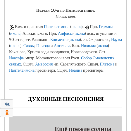
Неделя 10-я по Пятидесятнице.
Поста нет.
Вмч. и целителя
Пантелеимона
(
икона
).
Прп.
Германа
(
икона
) Аляскинского. Прп.
Анфисы
(
икона
) исп., игумении и
90 сестер ее. Равноапп.
Климента
(
икона
), еп. Охридского,
Наума
(
икона
),
Саввы
,
Горазда
и
Ангеляра
. Блж.
Николая
(
икона
)
Кочанова, Христа ради юродивого, Новгородского. Свт.
Иоасафа
, митр. Московского и всея Руси.
Собор Смоленских
святых
. Сщмч.
Амвросия
, еп. Сарапульского. Сщмч.
Платона
и
Пантелеимона
пресвитера. Сщмч.
Иоанна
пресвитера.
ДУХОВНЫЕ ПЕСНОПЕНИЯ
0
0
Ещё прежде солнца