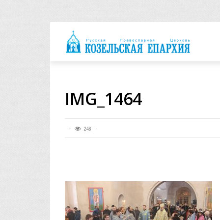
архия
IMG_1464
246