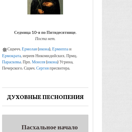
Седмица 10-я по Пятидесятнице.
Поста нет.
Сщмчч.
Ермолая
(
икона
),
Ермиппа
и
Ермократа
, иереев Никомидийских. Прмц.
Параскевы
. Прп.
Моисея
(
икона
) Угрина,
Печерского. Сщмч.
Сергия
пресвитера.
ДУХОВНЫЕ ПЕСНОПЕНИЯ
Пасхальное начало