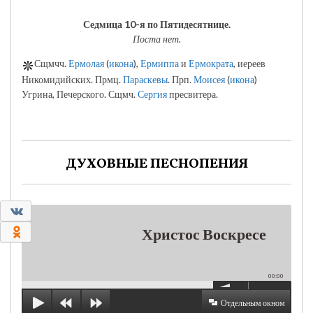
Седмица 10-я по Пятидесятнице.
Поста нет.
Сщмчч.
Ермолая
(
икона
),
Ермиппа
и
Ермократа
, иереев
Никомидийских. Прмц.
Параскевы
. Прп.
Моисея
(
икона
)
Угрина, Печерского. Сщмч.
Сергия
пресвитера.
ДУХОВНЫЕ ПЕСНОПЕНИЯ
0
0
Христос Воскресе
00:00
Отдельным окном