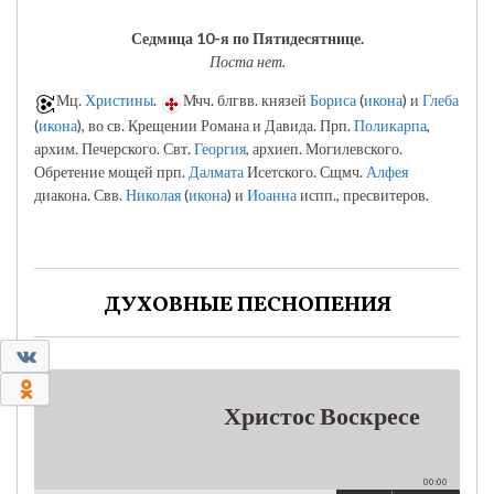
Седмица 10-я по Пятидесятнице.
Поста нет.
Мц.
Христины
.
Мчч. блгвв. князей
Бориса
(
икона
) и
Глеба
(
икона
), во св. Крещении Романа и Давида. Прп.
Поликарпа
,
архим. Печерского. Свт.
Георгия
, архиеп. Могилевского.
Обретение мощей прп.
Далмата
Исетского. Сщмч.
Алфея
диакона. Свв.
Николая
(
икона
) и
Иоанна
испп., пресвитеров.
ДУХОВНЫЕ ПЕСНОПЕНИЯ
0
0
Христос Воскресе
00:00