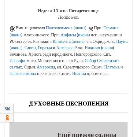
Неделя 10-я по Пятидесятнице.
Поста нет.
Вмч. и целителя
Пантелеимона
(
икона
).
Прп.
Германа
(
икона
) Аляскинского. Прп.
Анфисы
(
икона
) исп., игумении и
90 сестер ее. Равноапп.
Климента
(
икона
), еп. Охридского,
Наума
(
икона
),
Саввы
,
Горазда
и
Ангеляра
. Блж.
Николая
(
икона
)
Кочанова, Христа ради юродивого, Новгородского. Свт.
Иоасафа
, митр. Московского и всея Руси.
Собор Смоленских
святых
. Сщмч.
Амвросия
, еп. Сарапульского. Сщмч.
Платона
и
Пантелеимона
пресвитера. Сщмч.
Иоанна
пресвитера.
ДУХОВНЫЕ ПЕСНОПЕНИЯ
0
0
Ещё прежде солнца