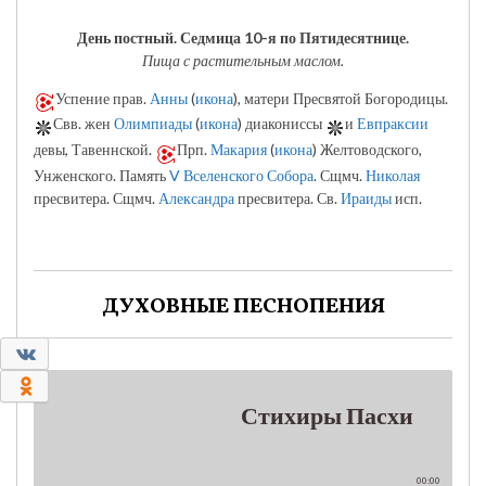
День постный.
Седмица 10-я по Пятидесятнице.
Пища с растительным маслом.
Успение прав.
Анны
(
икона
), матери Пресвятой Богородицы.
Свв. жен
Олимпиады
(
икона
) диакониссы
и
Евпраксии
девы, Тавеннской.
Прп.
Макария
(
икона
) Желтоводского,
Унженского. Память
V Вселенского Собора
. Сщмч.
Николая
пресвитера. Сщмч.
Александра
пресвитера. Св.
Ираиды
исп.
ДУХОВНЫЕ ПЕСНОПЕНИЯ
0
0
Стихиры Пасхи
00:00