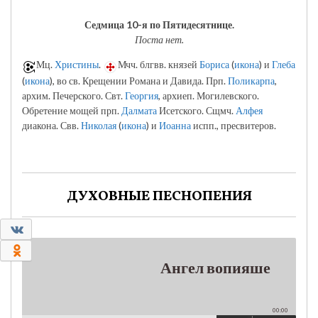
Седмица 10-я по Пятидесятнице.
Поста нет.
Мц.
Христины
.
Мчч. блгвв. князей
Бориса
(
икона
) и
Глеба
(
икона
), во св. Крещении Романа и Давида. Прп.
Поликарпа
,
архим. Печерского. Свт.
Георгия
, архиеп. Могилевского.
Обретение мощей прп.
Далмата
Исетского. Сщмч.
Алфея
диакона. Свв.
Николая
(
икона
) и
Иоанна
испп., пресвитеров.
ДУХОВНЫЕ ПЕСНОПЕНИЯ
0
0
Ангел вопияше
00:00