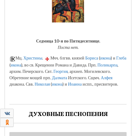
Седмица 10-я по Пятидесятнице.
Поста нет.
Мц.
Христины
.
Мчч. блгвв. князей
Бориса
(
икона
) и
Глеба
(
икона
), во св. Крещении Романа и Давида. Прп.
Поликарпа
,
архим. Печерского. Свт.
Георгия
, архиеп. Могилевского.
Обретение мощей прп.
Далмата
Исетского. Сщмч.
Алфея
диакона. Свв.
Николая
(
икона
) и
Иоанна
испп., пресвитеров.
0
ДУХОВНЫЕ ПЕСНОПЕНИЯ
0