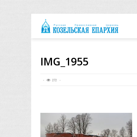
архия
IMG_1955
272