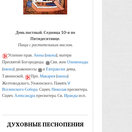
День постный.
Седмица 10-я по
Пятидесятнице.
Пища с растительным маслом.
Успение прав.
Анны
(
икона
), матери
Пресвятой Богородицы.
Свв. жен
Олимпиады
(
икона
) диакониссы
и
Евпраксии
девы,
Тавеннской.
Прп.
Макария
(
икона
)
Желтоводского, Унженского. Память
V
Вселенского Собора
. Сщмч.
Николая
пресвитера.
Сщмч.
Александра
пресвитера. Св.
Ираиды
исп.
ДУХОВНЫЕ ПЕСНОПЕНИЯ