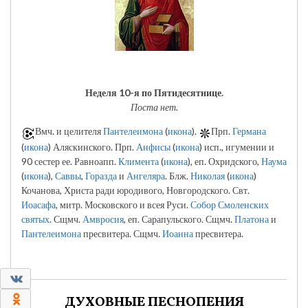
Неделя 10-я по Пятидесятнице.
Поста нет.
Вмч. и целителя
Пантелеимона
(
икона
).
Прп.
Германа
(
икона
) Аляскинского. Прп.
Анфисы
(
икона
) исп., игумении и
90 сестер ее. Равноапп.
Климента
(
икона
), еп. Охридского,
Наума
(
икона
),
Саввы
,
Горазда
и
Ангеляра
. Блж.
Николая
(
икона
)
Кочанова, Христа ради юродивого, Новгородского. Свт.
Иоасафа
, митр. Московского и всея Руси.
Собор Смоленских
святых
. Сщмч.
Амвросия
, еп. Сарапульского. Сщмч.
Платона
и
Пантелеимона
пресвитера. Сщмч.
Иоанна
пресвитера.
0
0
ДУХОВНЫЕ ПЕСНОПЕНИЯ