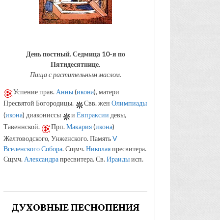
День постный.
Седмица 10-я по
Пятидесятнице.
Пища с растительным маслом.
Успение прав.
Анны
(
икона
), матери
Пресвятой Богородицы.
Свв. жен
Олимпиады
(
икона
) диакониссы
и
Евпраксии
девы,
Тавеннской.
Прп.
Макария
(
икона
)
Желтоводского, Унженского. Память
V
Вселенского Собора
. Сщмч.
Николая
пресвитера.
Сщмч.
Александра
пресвитера. Св.
Ираиды
исп.
ДУХОВНЫЕ ПЕСНОПЕНИЯ