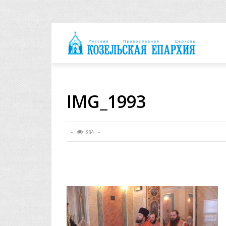
архия
IMG_1993
264