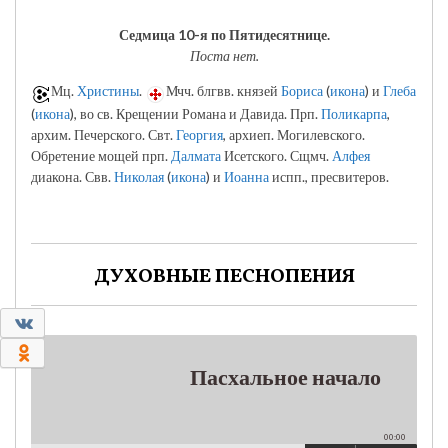
Седмица 10-я по Пятидесятнице.
Поста нет.
Мц.
Христины
.
Мчч. блгвв. князей
Бориса
(
икона
) и
Глеба
(
икона
), во св. Крещении Романа и Давида. Прп.
Поликарпа
,
архим. Печерского. Свт.
Георгия
, архиеп. Могилевского.
Обретение мощей прп.
Далмата
Исетского. Сщмч.
Алфея
диакона. Свв.
Николая
(
икона
) и
Иоанна
испп., пресвитеров.
ДУХОВНЫЕ ПЕСНОПЕНИЯ
0
0
Пасхальное начало
00:00