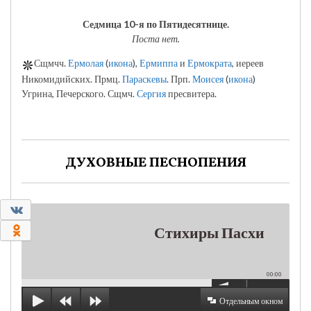
Седмица 10-я по Пятидесятнице.
Поста нет.
Сщмчч.
Ермолая
(
икона
),
Ермиппа
и
Ермократа
, иереев
Никомидийских. Прмц.
Параскевы
. Прп.
Моисея
(
икона
)
Угрина, Печерского. Сщмч.
Сергия
пресвитера.
ДУХОВНЫЕ ПЕСНОПЕНИЯ
0
0
Стихиры Пасхи
00:00
Отдельным окном