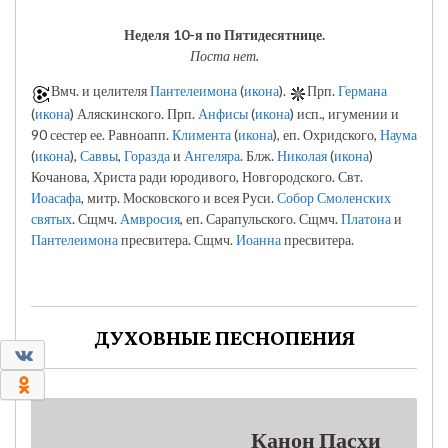
Неделя 10-я по Пятидесятнице.
Поста нет.
Вмч. и целителя
Пантелеимона
(
икона
).
Прп.
Германа
(
икона
) Аляскинского. Прп.
Анфисы
(
икона
) исп., игумении и
90 сестер ее. Равноапп.
Климента
(
икона
), еп. Охридского,
Наума
(
икона
),
Саввы
,
Горазда
и
Ангеляра
. Блж.
Николая
(
икона
)
Кочанова, Христа ради юродивого, Новгородского. Свт.
Иоасафа
, митр. Московского и всея Руси.
Собор Смоленских
святых
. Сщмч.
Амвросия
, еп. Сарапульского. Сщмч.
Платона
и
Пантелеимона
пресвитера. Сщмч.
Иоанна
пресвитера.
ДУХОВНЫЕ ПЕСНОПЕНИЯ
0
0
Канон Пасхи