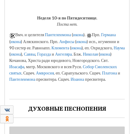
Неделя 10-я по Пятидесятнице.
Поста нет.
Вмч. и целителя
Пантелеимона
(
икона
).
Прп.
Германа
(
икона
) Аляскинского. Прп.
Анфисы
(
икона
) исп., игумении и
90 сестер ее. Равноапп.
Климента
(
икона
), еп. Охридского,
Наума
(
икона
),
Саввы
,
Горазда
и
Ангеляра
. Блж.
Николая
(
икона
)
Кочанова, Христа ради юродивого, Новгородского. Свт.
Иоасафа
, митр. Московского и всея Руси.
Собор Смоленских
святых
. Сщмч.
Амвросия
, еп. Сарапульского. Сщмч.
Платона
и
Пантелеимона
пресвитера. Сщмч.
Иоанна
пресвитера.
ДУХОВНЫЕ ПЕСНОПЕНИЯ
0
0