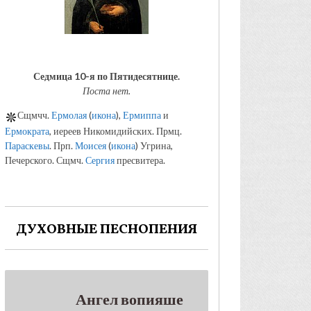
Седмица 10-я по Пятидесятнице.
Поста нет.
Сщмчч.
Ермолая
(
икона
),
Ермиппа
и
Ермократа
, иереев Никомидийских. Прмц.
Параскевы
. Прп.
Моисея
(
икона
) Угрина,
Печерского. Сщмч.
Сергия
пресвитера.
ДУХОВНЫЕ ПЕСНОПЕНИЯ
Ангел вопияше