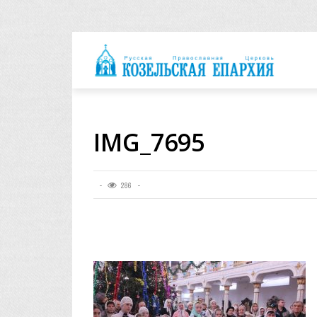
архия
IMG_7695
286