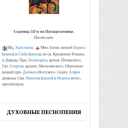
Седмица 10-я по Пятидесятнице.
Поста нет.
Мц.
Христины
.
Мчч. блгвв. князей
Бориса
(
икона
) и
Глеба
(
икона
), во св. Крещении Романа
и Давида. Прп.
Поликарпа
, архим. Печерского.
Свт.
Георгия
, архиеп. Могилевского. Обретение
мощей прп.
Далмата
Исетского. Сщмч.
Алфея
диакона. Свв.
Николая
(
икона
) и
Иоанна
испп.,
пресвитеров.
ДУХОВНЫЕ ПЕСНОПЕНИЯ