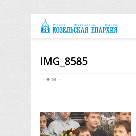
архия
IMG_8585
268