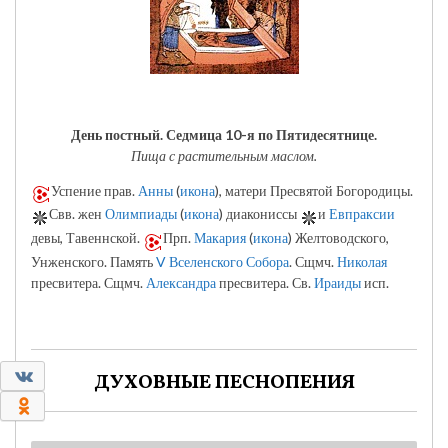
День постный.
Седмица 10-я по Пятидесятнице.
Пища с растительным маслом.
Успение прав.
Анны
(
икона
), матери Пресвятой Богородицы.
Свв. жен
Олимпиады
(
икона
) диакониссы
и
Евпраксии
девы, Тавеннской.
Прп.
Макария
(
икона
) Желтоводского,
Унженского. Память
V Вселенского Собора
. Сщмч.
Николая
пресвитера. Сщмч.
Александра
пресвитера. Св.
Ираиды
исп.
0
ДУХОВНЫЕ ПЕСНОПЕНИЯ
0