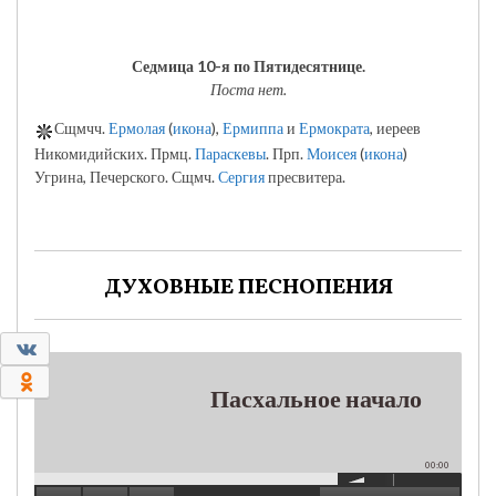
Седмица 10-я по Пятидесятнице.
Поста нет.
Сщмчч.
Ермолая
(
икона
),
Ермиппа
и
Ермократа
, иереев
Никомидийских. Прмц.
Параскевы
. Прп.
Моисея
(
икона
)
Угрина, Печерского. Сщмч.
Сергия
пресвитера.
ДУХОВНЫЕ ПЕСНОПЕНИЯ
0
0
Пасхальное начало
00:00