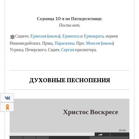
Седмица 10-я по Пятидесятнице.
Поста нет.
Сщмчч.
Ермолая
(
икона
),
Ермиппа
и
Ермократа
, иереев
Никомидийских. Прмц.
Параскевы
. Прп.
Моисея
(
икона
)
Угрина, Печерского. Сщмч.
Сергия
пресвитера.
ДУХОВНЫЕ ПЕСНОПЕНИЯ
0
0
Христос Воскресе
00:00