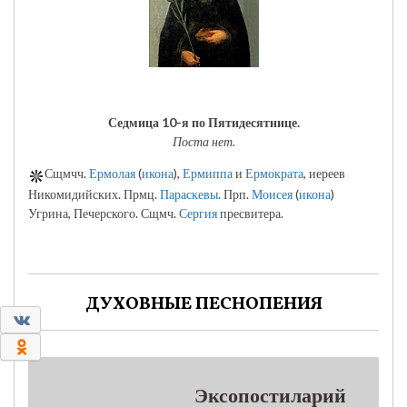
Седмица 10-я по Пятидесятнице.
Поста нет.
Сщмчч.
Ермолая
(
икона
),
Ермиппа
и
Ермократа
, иереев
Никомидийских. Прмц.
Параскевы
. Прп.
Моисея
(
икона
)
Угрина, Печерского. Сщмч.
Сергия
пресвитера.
ДУХОВНЫЕ ПЕСНОПЕНИЯ
0
0
Эксопостиларий