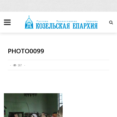
PHOTO0099
267