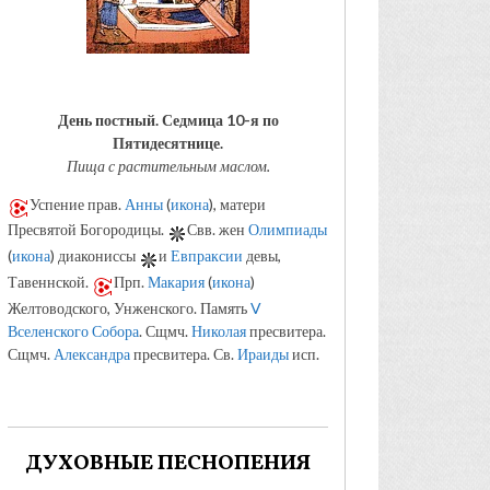
День постный.
Седмица 10-я по
Пятидесятнице.
Пища с растительным маслом.
Успение прав.
Анны
(
икона
), матери
Пресвятой Богородицы.
Свв. жен
Олимпиады
(
икона
) диакониссы
и
Евпраксии
девы,
Тавеннской.
Прп.
Макария
(
икона
)
Желтоводского, Унженского. Память
V
Вселенского Собора
. Сщмч.
Николая
пресвитера.
Сщмч.
Александра
пресвитера. Св.
Ираиды
исп.
ДУХОВНЫЕ ПЕСНОПЕНИЯ