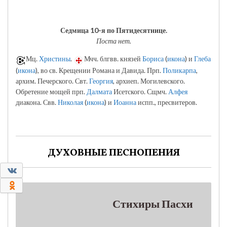
Седмица 10-я по Пятидесятнице.
Поста нет.
Мц.
Христины
.
Мчч. блгвв. князей
Бориса
(
икона
) и
Глеба
(
икона
), во св. Крещении Романа и Давида. Прп.
Поликарпа
,
архим. Печерского. Свт.
Георгия
, архиеп. Могилевского.
Обретение мощей прп.
Далмата
Исетского. Сщмч.
Алфея
диакона. Свв.
Николая
(
икона
) и
Иоанна
испп., пресвитеров.
ДУХОВНЫЕ ПЕСНОПЕНИЯ
0
0
Стихиры Пасхи