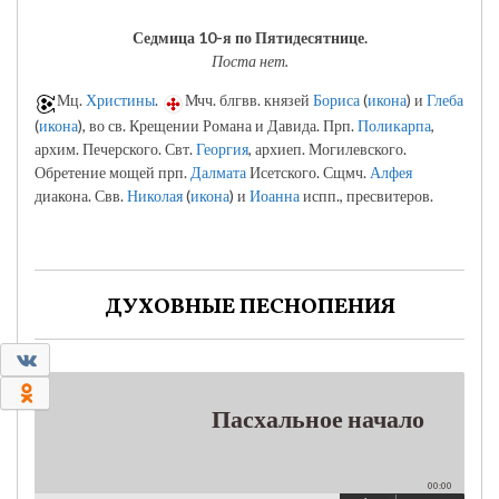
Седмица 10-я по Пятидесятнице.
Поста нет.
Мц.
Христины
.
Мчч. блгвв. князей
Бориса
(
икона
) и
Глеба
(
икона
), во св. Крещении Романа и Давида. Прп.
Поликарпа
,
архим. Печерского. Свт.
Георгия
, архиеп. Могилевского.
Обретение мощей прп.
Далмата
Исетского. Сщмч.
Алфея
диакона. Свв.
Николая
(
икона
) и
Иоанна
испп., пресвитеров.
ДУХОВНЫЕ ПЕСНОПЕНИЯ
0
0
Пасхальное начало
00:00