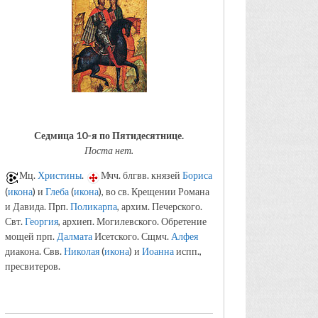
Седмица 10-я по Пятидесятнице.
Поста нет.
Мц.
Христины
.
Мчч. блгвв. князей
Бориса
(
икона
) и
Глеба
(
икона
), во св. Крещении Романа
и Давида. Прп.
Поликарпа
, архим. Печерского.
Свт.
Георгия
, архиеп. Могилевского. Обретение
мощей прп.
Далмата
Исетского. Сщмч.
Алфея
диакона. Свв.
Николая
(
икона
) и
Иоанна
испп.,
пресвитеров.