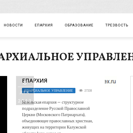
НОВОСТИ
ЕПАРХИЯ
ОБРАЗОВАНИЕ
ТРЕЗВОСТЬ
АРХИЕРЕЙ
ПРАВОСЛАВНАЯ ГИМНАЗИЯ
СОБЫТИЯ
АРХИАЛЬНОЕ УПРАВЛЕ
ЕПАРХИАЛЬНОЕ УПРАВЛЕНИЕ
ЦЕНТР «ВОЗРОЖДЕНИЕ»
ДОКУМЕНТЫ
ДОКУМЕНТЫ
ДЕТСКИЙ ТУРИЗМ
ЗАМЕТКИ
ЕПАРХИЯ
8
ЕПАРХИАЛЬНЫЕ ОТДЕЛЫ
ЕПАРХИАЛЬНОЕ УПРАВЛЕНИЕ
27338
ДЕК
ДУХОВЕНСТВО
2013
Козельская епархия — структурное
БЛАГОЧИНИЯ
подразделение Русской Православной
Церкви (Московского Патриархата),
ХРАМЫ И МОНАСТЫРИ
объединяющее православных христиан,
живущих на территории Калужской
МАТЕРИАЛЫ