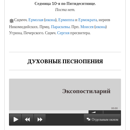
Седмица 10-я по Пятидесятнице.
Поста нет.
Сщмчч.
Ермолая
(
икона
),
Ермиппа
и
Ермократа
, иереев
Никомидийских. Прмц.
Параскевы
. Прп.
Моисея
(
икона
)
Угрина, Печерского. Сщмч.
Сергия
пресвитера.
ДУХОВНЫЕ ПЕСНОПЕНИЯ
Эксопостиларий
00:00
Отдельным окном