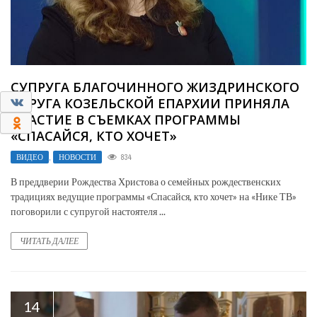
СУПРУГА БЛАГОЧИННОГО ЖИЗДРИНСКОГО
0
ОКРУГА КОЗЕЛЬСКОЙ ЕПАРХИИ ПРИНЯЛА
УЧАСТИЕ В СЪЕМКАХ ПРОГРАММЫ
0
«СПАСАЙСЯ, КТО ХОЧЕТ»
ВИДЕО
,
НОВОСТИ
834
В преддверии Рождества Христова о семейных рождественских
традициях ведущие программы «Спасайся, кто хочет» на «Нике ТВ»
поговорили с супругой настоятеля ...
ЧИТАТЬ ДАЛЕЕ
14